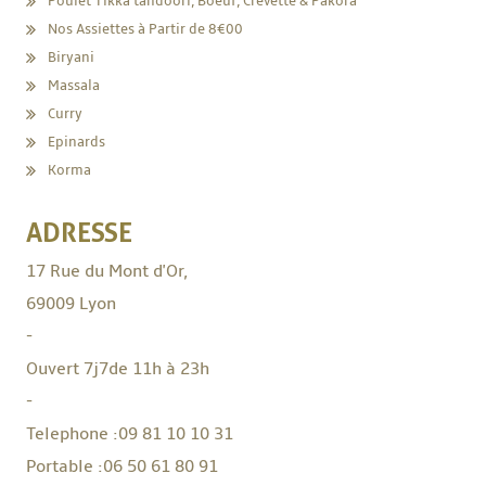
Poulet Tikka tandoori, Boeuf, Crevette & Pakora
Nos Assiettes à Partir de 8€00
Biryani
Massala
Curry
Epinards
Korma
ADRESSE
17 Rue du Mont d'Or,
69009 Lyon
-
Ouvert 7j7
de 11h à 23h
-
Telephone :
09 81 10 10 31
Portable :
06 50 61 80 91